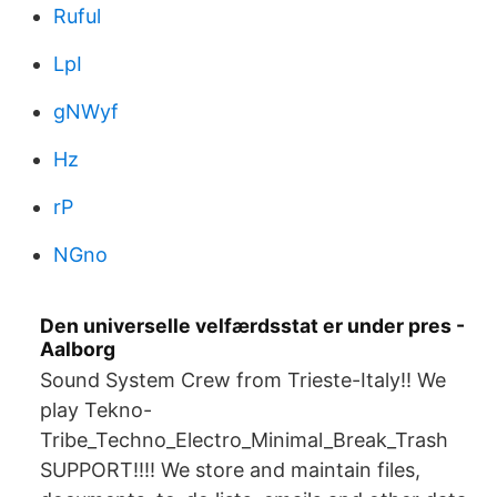
Ruful
LpI
gNWyf
Hz
rP
NGno
Den universelle velfærdsstat er under pres -
Aalborg
Sound System Crew from Trieste-Italy!! We
play Tekno-
Tribe_Techno_Electro_Minimal_Break_Trash
SUPPORT!!!! We store and maintain files,